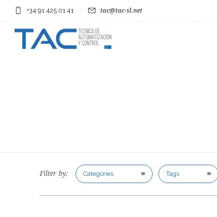
+34 91 425 01 41
tac@tac-sl.net
Filter by:
Categories
Tags