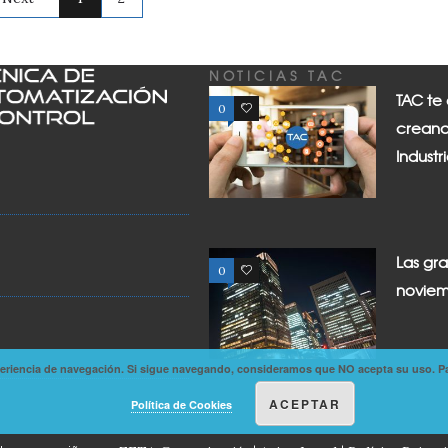
NOTICIAS TAC
TAC te
0
0
creand
Industr
Las gr
0
0
noviem
experiencia de navegación. Si sigue navegando, consideramos que NO acepta su uso. P
ACEPTAR
Política de Cookies