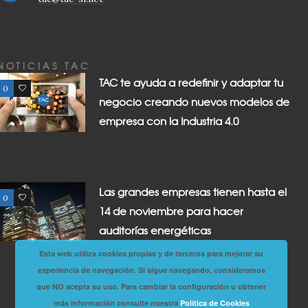
NOTICIAS TAC
TAC te ayuda a redefinir y adaptar tu
0
0
negocio creando nuevos modelos de
empresa con la Industria 4.0
Las grandes empresas tienen hasta el
0
0
14 de noviembre para hacer
auditorías energéticas
Esta web utiliza cookies propias y de terceros para mejorar su
experiencia de navegación. Si sigue navegando, consideramos
que NO acepta su uso. Para cambiar la configuración u obtener
más información consulte nuestra
Política de Cookies