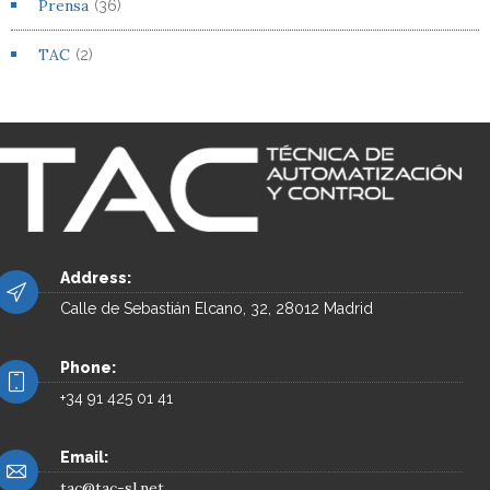
Prensa
(36)
TAC
(2)
Address:
Calle de Sebastián Elcano, 32, 28012 Madrid
Phone:
+34 91 425 01 41
Email:
tac@tac-sl.net