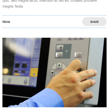
quis. Sed magna lacus, interdum ac elit eu, sodales posuere
magna. Nulla
More
SHARE