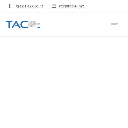
+34 91 425 01 41
tac@tac-sl.net